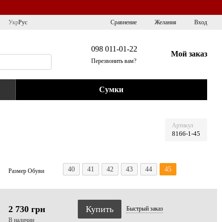
Сравнение
Укр
Рус
Желания
Вход
098 011-01-22
Мой заказ
Перезвонить вам?
Сумки
Артикул
8166-1-45
40
41
42
43
44
45
Размер Обуви
2 730 грн
Купить
Быстрый
заказ
В наличии