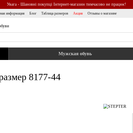
Увага - Шановні покупці Інтернет-магазин тимчасово не працює!
тная информация
Блог
Таблица размеров
Акция
Отзывы о магазине
обуви
Мужская обувь
размер 8177-44