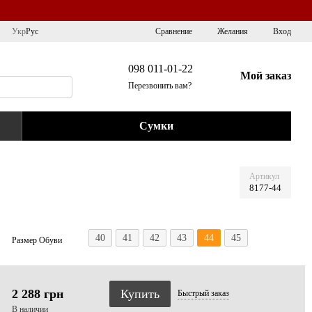
Сравнение
Укр
Рус
Желания
Вход
098 011-01-22
Мой заказ
Перезвонить вам?
Сумки
Артикул
8177-44
40
41
42
43
44
45
Размер Обуви
2 288 грн
Купить
Быстрый
заказ
В наличии