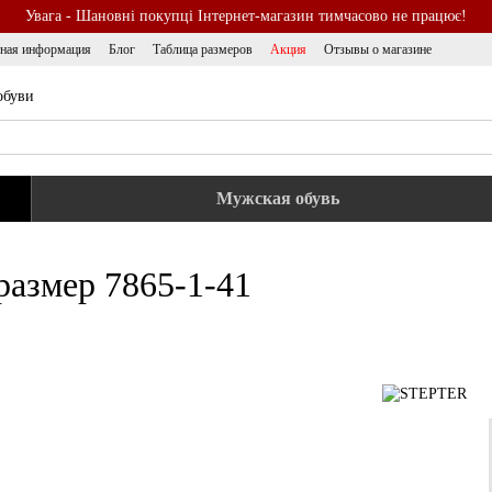
Увага - Шановні покупці Інтернет-магазин тимчасово не працює!
тная информация
Блог
Таблица размеров
Акция
Отзывы о магазине
обуви
Мужская обувь
размер 7865-1-41