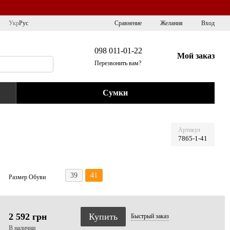
Сравнение
Укр
Рус
Желания
Вход
098 011-01-22
Мой заказ
Перезвонить вам?
Сумки
Артикул
7865-1-41
39
41
Размер Обуви
2 592 грн
Купить
Быстрый
заказ
В наличии