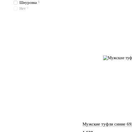
Шнуровка
5
Нет
0
Мужские туфли синие 69