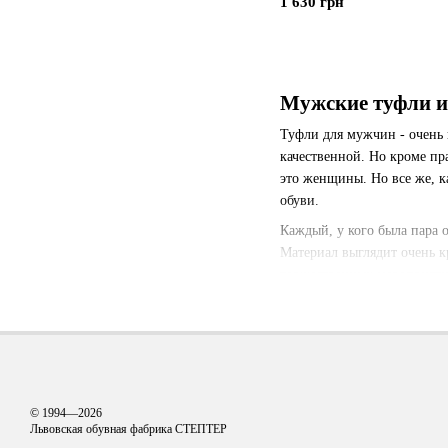
1 630 грн
Мужские туфли и
Туфли для мужчин - очень 
качественной. Но кроме пр
это женщины. Но все же, к
обуви.
Каждый, у кого была пара о
Материал выглядит очень к
торжественных мероприятий
другими предметами гарде
Бывает нубук искусственны
основа становится мягкой,
грязь, слякоть, воду, не с
животных. Соединяются и н
© 1994—2026
грязе- и влагостойкость, 
Львовская обувная фабрика СТЕПТЕР
легко чистить, ухаживать з