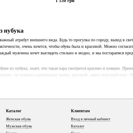
1 530 грн
з нубука
важный атрибут внешнего вида. Будь то прогулка по городу, выход в све
актичности, очень хочется, чтобы обувь была и красивой. Можно согласи
аждый мужчина хочет выглядеть стильно и модно, и мы постараемся пред
буви из нубука, знает, что такая пара смотрится красиво и изящно. Преи
расиво: он немного напоминает замшу, матовый, имеет короткий ворс. Об
. Сохранить первозданный вид поможет правильный уход, а советы совр
роба.
й и натуральный. Натуральный нубук получают методом дубления кожи б
 слегка ворсистой, приятной на ощупь, пропускающей воздух. Недостатки
лишком прочен в сравнении с обычной кожей. Если же говорить о искусст
Каталог
Клиентам
аслаиваются друг на друга различные полимеры. В результате получается
Женская обувь
Вход в личный кабинет
высокое сопротивление к температурным условиям, воздействию солнечных 
Мужская обувь
Каталог
а ними, низкая цена.