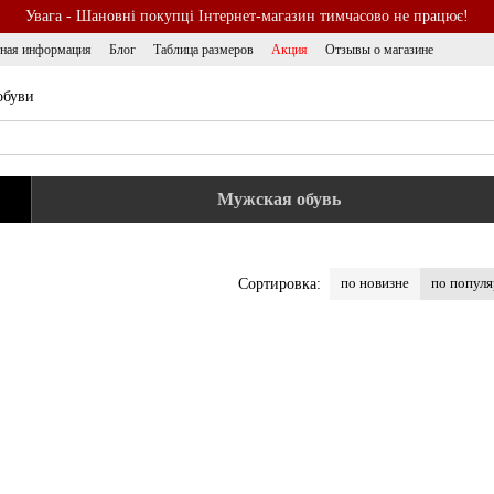
Увага - Шановні покупці Інтернет-магазин тимчасово не працює!
тная информация
Блог
Таблица размеров
Акция
Отзывы о магазине
обуви
Мужская обувь
по новизне
по попул
Сортировка: