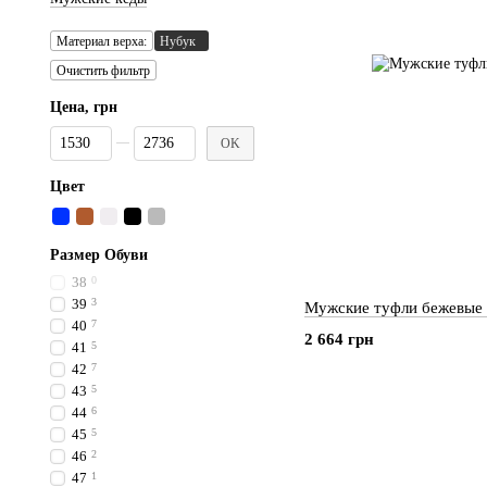
Материал верха:
Нубук
Очистить фильтр
Цена, грн
От Цена, грн
До Цена, грн
OK
Цвет
Размер Обуви
38
0
39
3
Мужские туфли бежевые
40
7
2 664 грн
41
5
42
7
43
5
44
6
45
5
46
2
47
1