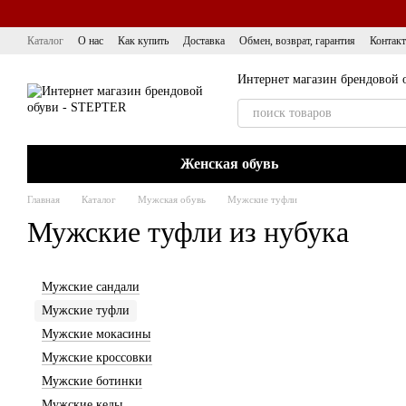
Перейти к основному контенту
Каталог
О нас
Как купить
Доставка
Обмен, возврат, гарантия
Контак
Интернет магазин брендовой 
Женская обувь
Главная
Каталог
Мужская обувь
Мужские туфли
Мужские туфли из нубука
Мужские сандали
Мужские туфли
Мужские мокасины
Мужские кроссовки
Мужские ботинки
Мужские кеды