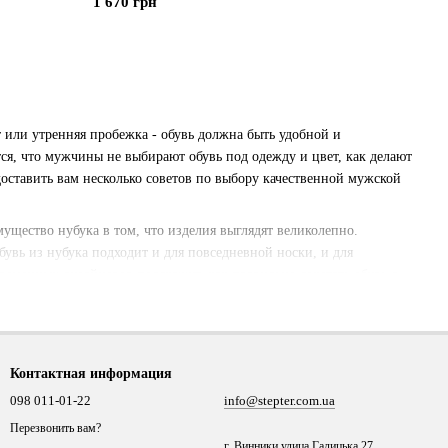
1 670 грн
т или утренняя пробежка - обувь должна быть удобной и
тся, что мужчины не выбирают обувь под одежду и цвет, как делают
оставить вам несколько советов по выбору качественной мужской
мущество нубука в том, что изделия выглядят великолепно.
увь из нубука подходит и для повседневной носки, и для
еменных дизайнеров подскажут, как правильно сочетать обувь с
ольшого рогатого скота. Основное преимущество - натуральная
 - необходим специальный уход, капризен к погоде – не терпит
венном нубуке, то в производстве этой основы не используется кожа
Контактная информация
 качественный материал с такими свойствами, как долговечность,
098 011-01-22
info@stepter.com.ua
лучей, мягкость, прочность, устойчивость к загрязнениям: изделия
Перезвонить вам?
г. Винники улица Галицька 27