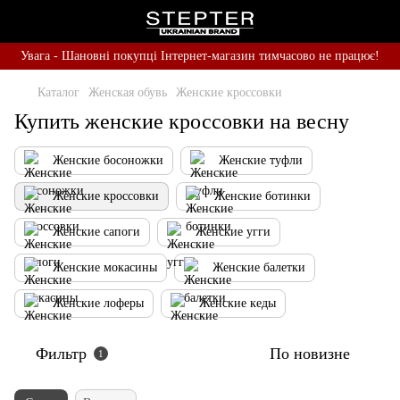
Увага - Шановні покупці Інтернет-магазин тимчасово не працює!
Каталог
Женская обувь
Женские кроссовки
Купить женские кроссовки на весну
Женские босоножки
Женские туфли
Женские кроссовки
Женские ботинки
Женские сапоги
Женские угги
Женские мокасины
Женские балетки
Женские лоферы
Женские кеды
Фильтр
По новизне
1