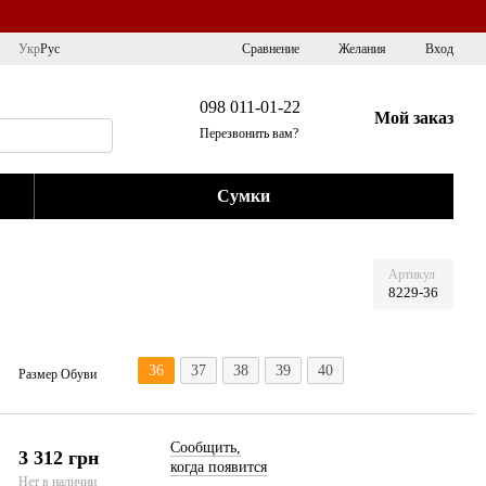
Сравнение
Укр
Рус
Желания
Вход
098 011-01-22
Мой заказ
Перезвонить вам?
Сумки
Артикул
8229-36
36
37
38
39
40
Размер Обуви
Сообщить,
3 312 грн
когда появится
Нет в наличии