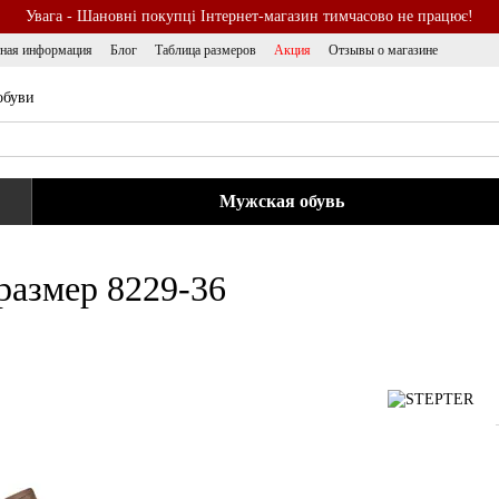
Увага - Шановні покупці Інтернет-магазин тимчасово не працює!
тная информация
Блог
Таблица размеров
Акция
Отзывы о магазине
обуви
Мужская обувь
размер 8229-36