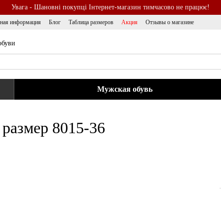
Увага - Шановні покупці Інтернет-магазин тимчасово не працює!
тная информация
Блог
Таблица размеров
Акция
Отзывы о магазине
обуви
Мужская обувь
 размер 8015-36