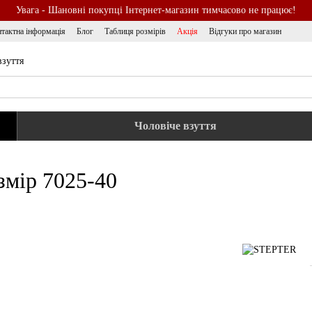
Увага - Шановні покупці Інтернет-магазин тимчасово не працює!
тактна інформація
Блог
Таблиця розмірів
Акція
Відгуки про магазин
взуття
Чоловіче взуття
змір 7025-40