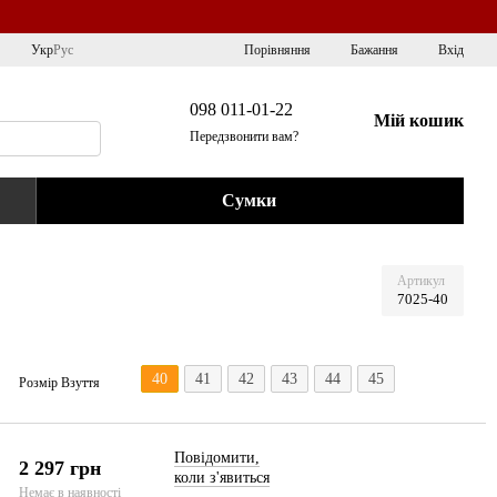
Порівняння
Укр
Рус
Бажання
Вхід
098 011-01-22
Мій кошик
Передзвонити вам?
Сумки
Артикул
7025-40
40
41
42
43
44
45
Розмір Взуття
Повідомити,
2 297 грн
коли з'явиться
Немає в наявності