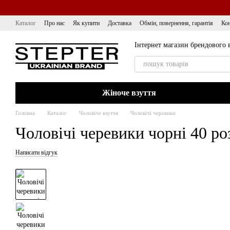
Перейти до основного контенту
Каталог
Про нас
Як купити
Доставка
Обмін, повернення, гарантія
Кон
Інтернет магазин брендового 
Жіноче взуття
Головна
Каталог
Чоловіче взуття
Чоловічі черевики
Чоловічі черевики чорні 40 ро
Написати відгук