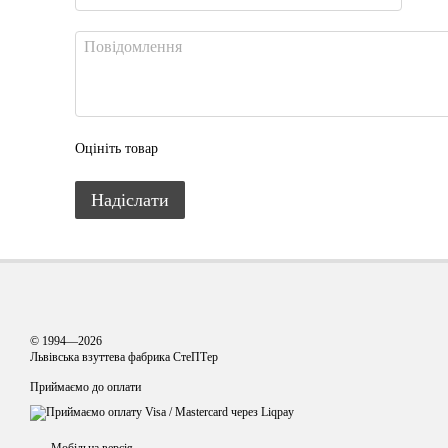
Оцініть товар
Надіслати
© 1994—2026
Львівська взуттева фабрика СтеПТер
Приймаємо до оплати