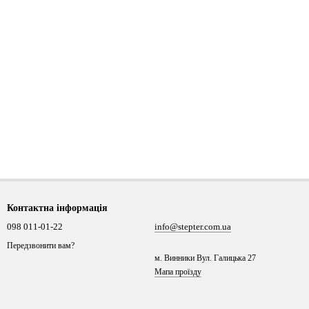
Контактна інформація
098 011-01-22
info@stepter.com.ua
Передзвонити вам?
м. Винники Вул. Галицька 27
Мапа проїзду