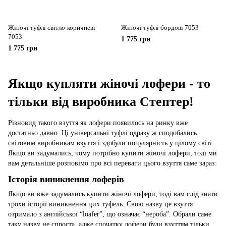
Жіночі туфлі світло-коричневі
Жіночі туфлі бордові 7053
7053
1 775 грн
1 775 грн
Якщо купляти жіночі лофери - то
тільки від виробника Стептер!
Різновид такого взуття як лофери появилось на ринку вже
достатньо давно. Ці універсальні туфлі одразу ж сподобались
світовим виробникам взуття і здобули популярність у цілому світі.
Якщо ви задумались, чому потрібно купити жіночі лофери, тоді ми
вам детальніше розповімо про всі переваги цього взуття саме зараз:
Історія виникнення лоферів
Якщо ви вже задумались купити жіночі лофери, тоді вам слід знати
трохи історії виникнення цих туфель. Свою назву це взуття
отримало з англійської “loafer”, що означає “нероба”. Обрали саме
таку назву не спроста, адже спочатку лофери були взуттям тільки