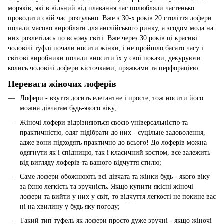
моряків, які в вільний від плавання час полюбляли частенько
проводити свій час розгульно. Вже з 30-х років 20 століття лофери
почали масово виробляти для англійського ринку, а згодом мода на
них розлетілась по всьому світі. Вже через 30 років ці красиві
чоловічі туфлі почали носити жінки, і не пройшло багато часу і
світові виробники почали вносити їх у свої покази, декуруючи
колись чоловічі лофери кісточками, пряжками та перфорацією.
Переваги жіночих лоферів
Лофери - взуття досить елегантне і просте, тож носити його
можна дівчатам будь-якого віку;
Жіночі лофери відрізняються своєю універсальністю та
практичністю, одяг підібрати до них - суцільне задоволення,
адже вони підходять практично до всього! До лоферів можна
одягнути як і спідницю, так і класичний костюм, все залежить
від вигляду лоферів та вашого відчуття стилю;
Саме лофери обожнюють всі дівчата та жінки будь - якого віку
за їхню легкість та зручність. Якщо купити якісні жіночі
лофери та вийти у них у світ, то відчуття легкості не покине вас
ні на хвилину у будь яку погоду;
Такий тип туфель як лофери просто дуже зручні - якщо жіночі