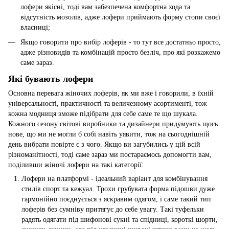
лофери якісні, тоді вам забезпечена комфортна хода та
відсутність мозолів, адже лофери приймають форму стопи своєї
власниці;
Якщо говорити про вибір лоферів - то тут все достатньо просто,
адже різновидів та комбінацій просто безліч, про які розкажемо
саме зараз.
Які бувають лофери
Основна перевага жіночих лоферів, як ми вже і говорили, в їхній
універсальності, практичності та величезному асортименті, тож
кожна модниця зможе підібрати для себе саме те що шукала.
Кожного сезону світові виробники та дизайнери придумують щось
нове, що ми не могли б собі навіть уявити, тож на сьогоднішній
день вибрати повірте є з чого. Якщо ви загубились у цій всій
різноманітності, тоді саме зараз ми постараємось допомогти вам,
поділивши жіночі лофери на такі категорії:
Лофери на платформі - ідеальний варіант для комбінування
стилів спорт та кежуал. Трохи грубувата форма підошви дуже
гармонійно поєднується з яскравим одягом, і саме такий тип
лоферів без сумніву притягує до себе увагу. Такі туфельки
радять одягати під шифонові сукні та спідниці, короткі шорти,