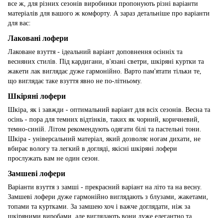
все ж, для різних сезонів виробники пропонують різні варіанти
матеріалів для вашого ж комфорту. А зараз детальніше про варіанти
для вас:
Лаковані лофери
Лаковане взуття - ідеальний варіант доповнення осінніх та
весняних стилів. Під кардигани, в'язані светри, шкіряні куртки та
жакети лак виглядає дуже гармонійно. Варто пам'ятати тільки те,
що виглядає таке взуття явно не по-літньому.
Шкіряні лофери
Шкіра, як і завжди - оптимальний варіант для всіх сезонів. Весна та
осінь - пора для темних відтінків, таких як чорний, коричневий,
темно-синій. Літом рекомендують одягати білі та пастельні тони.
Шкіра - універсальний матеріал, який дозволяє ногам дихати, не
вбирає вологу та легкий в догляді, якісні шкіряні лофери
прослужать вам не один сезон.
Замшеві лофери
Варіанти взуття з замші - прекрасний варіант на літо та на весну.
Замшеві лофери дуже гармонійно виглядають з блузами, жакетами,
топами та куртками. За замшею хоч і важче доглядати, ніж за
шкіряними виробами, але виглядають вони дуже елегантно та