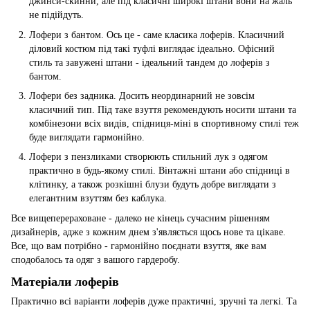
джинси-скинни, але під класичні широкі штани вони на жаль
не підійдуть.
Лофери з бантом. Ось це - саме класика лоферів. Класичний
діловий костюм під такі туфлі виглядає ідеально. Офісний
стиль та завужені штани - ідеальний тандем до лоферів з
бантом.
Лофери без задника. Досить неординарний не зовсім
класичний тип. Під таке взуття рекомендують носити штани та
комбінезони всіх видів, спідниця-міні в спортивному стилі теж
буде виглядати гармонійно.
Лофери з пензликами створюють стильний лук з одягом
практично в будь-якому стилі. Вінтажні штани або спідниці в
клітинку, а також розкішні блузи будуть добре виглядати з
елегантним взуттям без каблука.
Все вищеперераховане - далеко не кінець сучасним рішенням
дизайнерів, адже з кожним днем з'являється щось нове та цікаве.
Все, що вам потрібно - гармонійно поєднати взуття, яке вам
сподобалось та одяг з вашого гардеробу.
Матеріали лоферів
Практично всі варіанти лоферів дуже практичні, зручні та легкі. Та