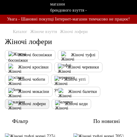
Увага - Шановні покупці Інтернет-магазин тимчасово не працює!
Каталог
Жіноче взуття
Жіночі лофери
Жіночі лофери
Жіночі босоніжки
Жіночі туфлі
Жіночі кросівки
Жіночі черевики
Жіночі чоботи
Жіночі уггі
Жіночі мокасіни
Жіночі балетки
Жіночі лофери
Жіночі кеди
Фільтр
По новизні