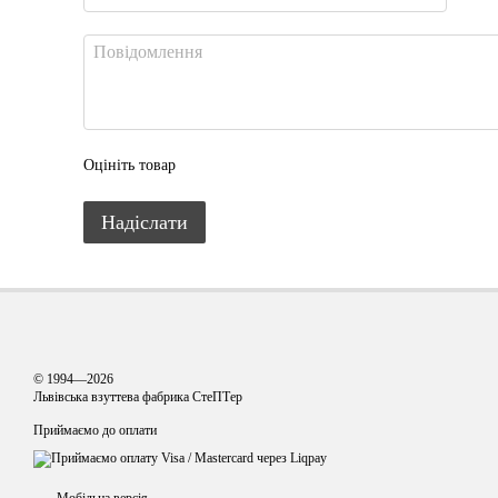
Оцініть товар
Надіслати
© 1994—2026
Львівська взуттева фабрика СтеПТер
Приймаємо до оплати