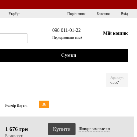
Порівняння
Укр
Рус
Бажання
Вхід
098 011-01-22
Мій кошик
Передзвонити вам?
Сумки
Артикул
6557
36
Розмір Взуття
1 676 грн
Купити
Швидке
замовлення
В наявності