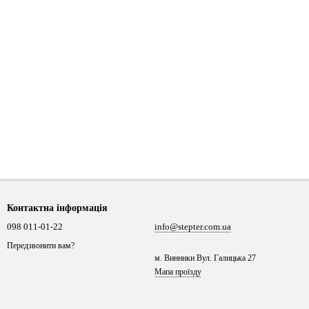
Контактна інформація
098 011-01-22
info@stepter.com.ua
Передзвонити вам?
м. Винники Вул. Галицька 27
Мапа проїзду