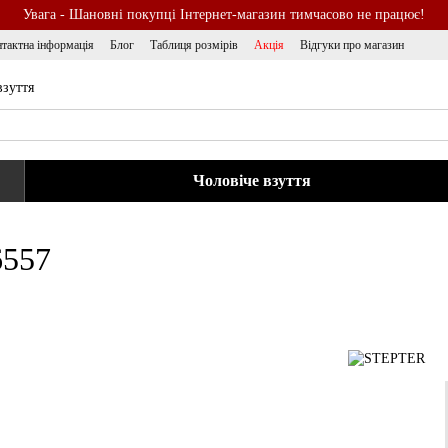
Увага - Шановні покупці Інтернет-магазин тимчасово не працює!
тактна інформація
Блог
Таблиця розмірів
Акція
Відгуки про магазин
взуття
Чоловіче взуття
6557