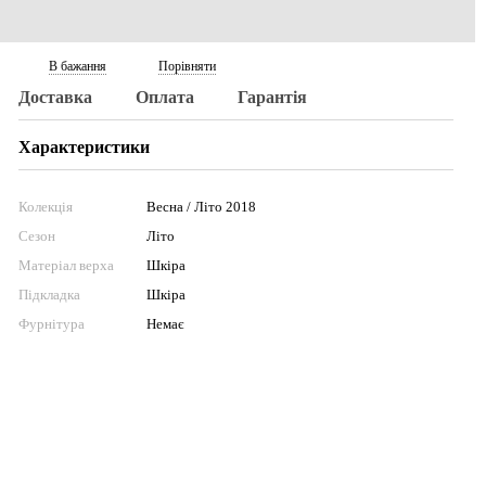
В бажання
Порівняти
Доставка
Оплата
Гарантія
Характеристики
Колекція
Весна / Літо 2018
Сезон
Літо
Матеріал верха
Шкіра
Підкладка
Шкіра
Фурнітура
Немає