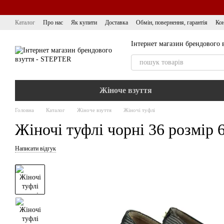
Перейти до основного контенту
Каталог
Про нас
Як купити
Доставка
Обмін, повернення, гарантія
Кон
Інтернет магазин брендового 
Жіноче взуття
Головна
Каталог
Жіноче взуття
Жіночі туфлі
Жіночі туфлі чорні 36 розмір 
Написати відгук