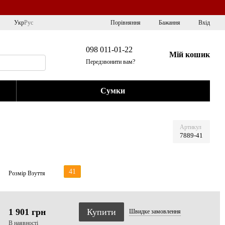
Порівняння
Укр
Рус
Бажання
Вхід
098 011-01-22
Мій кошик
Передзвонити вам?
Сумки
Артикул
7889-41
41
Розмір Взуття
1 901 грн
Купити
Швидке
замовлення
В наявності