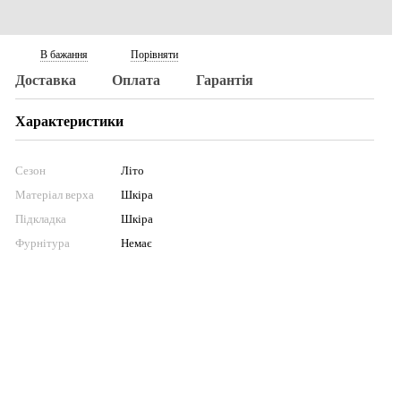
В бажання
Порівняти
Доставка
Оплата
Гарантія
Характеристики
Сезон
Літо
Матеріал верха
Шкіра
Підкладка
Шкіра
Фурнітура
Немає