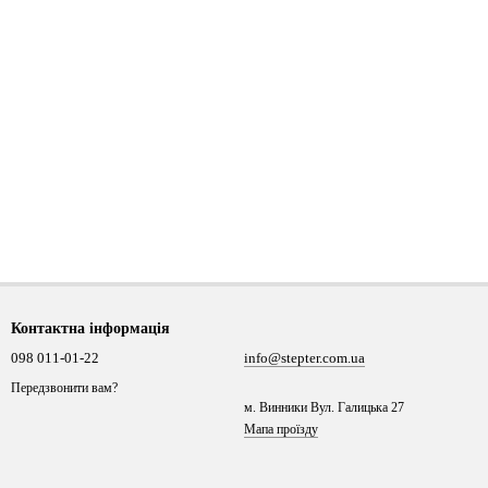
Контактна інформація
098 011-01-22
info@stepter.com.ua
Передзвонити вам?
м. Винники Вул. Галицька 27
Мапа проїзду