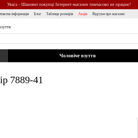
Увага - Шановні покупці Інтернет-магазин тимчасово не працює!
тактна інформація
Блог
Таблиця розмірів
Акція
Відгуки про магазин
взуття
Чоловіче взуття
ір 7889-41