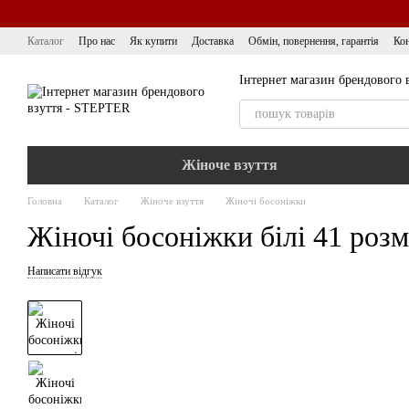
Перейти до основного контенту
Каталог
Про нас
Як купити
Доставка
Обмін, повернення, гарантія
Кон
Інтернет магазин брендового 
Жіноче взуття
Головна
Каталог
Жіноче взуття
Жіночі босоніжки
Жіночі босоніжки білі 41 розм
Написати відгук