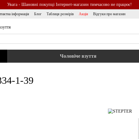
Увага - Шановні покупці Інтернет-магазин тимчасово не працює!
тактна інформація
Блог
Таблиця розмірів
Акція
Відгуки про магазин
взуття
Чоловіче взуття
334-1-39