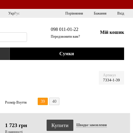
Порівняння
Укр
Рус
Бажання
Вхід
098 011-01-22
Мій кошик
Передзвонити вам?
Сумки
Артикул
7334-1-39
39
40
Розмір Взуття
1 723 грн
Купити
Швидке
замовлення
В наявності