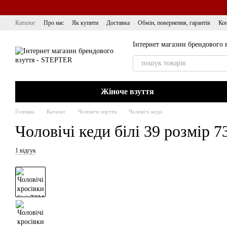
Перейти до основного контенту
Каталог
Про нас
Як купити
Доставка
Обмін, повернення, гарантія
Кон
Інтернет магазин брендового 
Жіноче взуття
Головна
Каталог
Чоловіче взуття
Чоловічі кеди
Чоловічі кеди білі 39 розмір 7
1 відгук