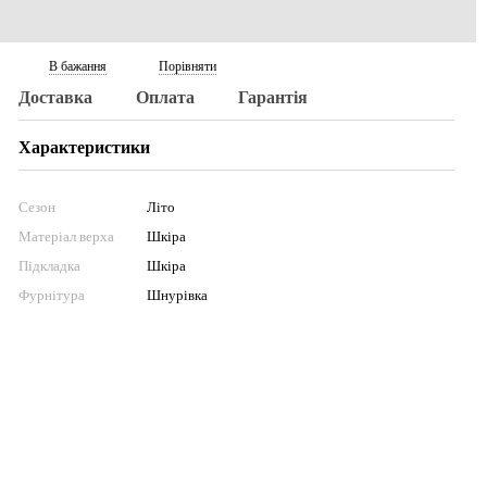
В бажання
Порівняти
Доставка
Оплата
Гарантія
Характеристики
Сезон
Літо
Матеріал верха
Шкіра
Підкладка
Шкіра
Фурнітура
Шнурівка