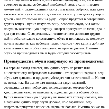
время это не является большой проблемой, ведь в сети интернет
можно найти расположения нужного магазина, фабрики, или даже
заказать себе обувь онлайн с доставкой на почту или даже курьером
домой - все это только нам на руку. Вопрос предстает в совершенно
других вещах - купив какую-то вещь, особенно обувь, мы хотим
получить качественную покупку, которая прослужит не месяц-два, а
два-три сезона. С современными технологиями довольно трудно
найти действительно качественную обувь и не попасть на подделку,
но есть варианты как избежать таких нюансов - это купить дойную
качественную пару обуви напрямую от производителя. Именно
обувь от производителя мы и будем сегодня рассматривать
Преимущества обуви напрямую от производителя
На первый взгляд кажется, шо купить обувь на рынке или
в неизвестному небрендовом магазине - это хороший вариант, ведь
обувь там дешевле, и продавец убеждает что качественней ... Но это
не всегда так. На рынке вам никогда на дадут гарантий,
сертификатов или любых других документов, которые будут
удостоверять качество материала, подошвы, да и в общем обуви.
Купив некачественную подделку вы потеряете гораздо больше, чем
в варианте купить пару обуви дороже, но с гарантией, ведь
потратить придется в конечном варианте больше. Именно сейчас на