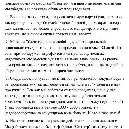
примере обувной фабрики "Стептер" и нашего интернет-магазина
мы убедим вас покупать обувь от производителя.
1. Все наши покупатели, получив желаемую пару обуви, согласно
закону о правах потребителей, имеют 14 дней для возврата товара.
Единственное, что может спросить вас менеджер, это о причине
возврата, но в любом случае средства вам вернут.
2. Магазин "Стептер", как и любой другой официальный
производитель дает гарантию на продукцию на целых 30 дней. То
есть, при обнаружении дефектов или производственных
недостатков мы ремонтируем или заменяем вам обувь. На рынке
вам вряд ли заменят вам некачественная обувь, а мы - да. подробнее
об условиях гарантии можно прочитать
здесь
.
3. Следующее, но чуть ли не главное преимещество покупки обуви
от производителя, на примере магазина "Стептер" - цена на нашу
продукцию. Так как мы работаем от производителя, цена у нас
тоже идет от производителя, поэтому пара действительно
качественной кожаной обуви (напомним, что на кожу сертификат!)
У нас обойдется вам в районе 1000 - 2000 гривен, а у
недобросовестных перекупщиков куда больше. И это с гарантией!
4. Наше отношение к покупателю действительно внимательное.
Мы работаем только с обувью фабрики "Стептер", поэтому знаем о