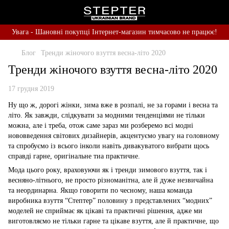
Увага - Шановні покупці Інтернет-магазин тимчасово не працює!
Блог
Тренди жіночого взуття весна-літо 2020
Тренди жіночого взуття весна-літо 2020
17 грудня 2019
Ну що ж, дорогі жінки, зима вже в розпалі, не за горами і весна та
літо. Як завжди, слідкувати за модними тенденціями не тільки
можна, але і треба, отож саме зараз ми розберемо всі модні
нововведення світових дизайнерів, акцентуємо увагу на головному
та спробуємо із всього інколи навіть дивакуватого вибрати щось
справді гарне, оригінальне тиа практичне.
Мода цього року, враховуючи як і тренди зимового взуття, так і
весняно-літнього, не просто різноманітна, але й дуже незвичайна
та неординарна. Якщо говорити по чесному, наша команда
виробника взуття “Стептер” половину з представлених “модних”
моделей не сприймає як цікаві та практичні рішення, адже ми
виготовляємо не тільки гарне та цікаве взуття, але й практичне, що