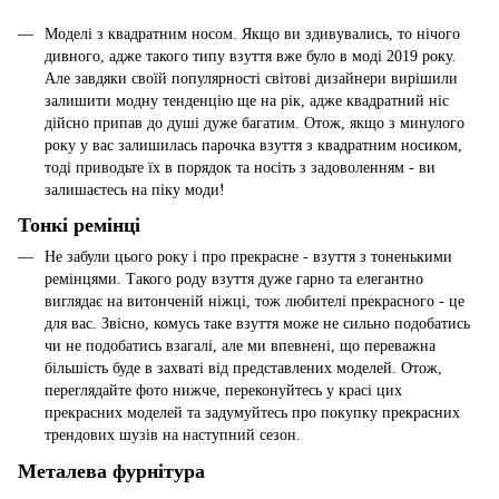
Моделі з квадратним носом. Якщо ви здивувались, то нічого
дивного, адже такого типу взуття вже було в моді 2019 року.
Але завдяки своїй популярності світові дизайнери вирішили
залишити модну тенденцію ще на рік, адже квадратний ніс
дійсно припав до душі дуже багатим. Отож, якщо з минулого
року у вас залишилась парочка взуття з квадратним носиком,
тоді приводьте їх в порядок та носіть з задоволенням - ви
залишаєтесь на піку моди!
Тонкі ремінці
Не забули цього року і про прекрасне - взуття з тоненькими
ремінцями. Такого роду взуття дуже гарно та елегантно
виглядає на витонченій ніжці, тож любителі прекрасного - це
для вас. Звісно, комусь таке взуття може не сильно подобатись
чи не подобатись взагалі, але ми впевнені, що переважна
більшість буде в захваті від представлених моделей. Отож,
переглядайте фото нижче, переконуйтесь у красі цих
прекрасних моделей та задумуйтесь про покупку прекрасних
трендових шузів на наступний сезон.
Металева фурнітура