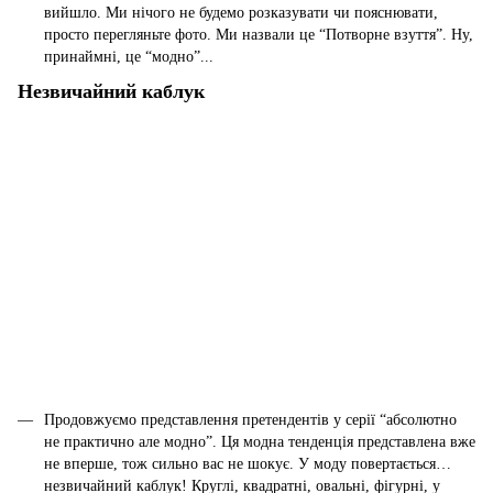
вийшло. Ми нічого не будемо розказувати чи пояснювати,
просто перегляньте фото. Ми назвали це “Потворне взуття”. Ну,
принаймні, це “модно”...
Незвичайний каблук
Продовжуємо представлення претендентів у серії “абсолютно
не практично але модно”. Ця модна тенденція представлена вже
не вперше, тож сильно вас не шокує. У моду повертається…
незвичайний каблук! Круглі, квадратні, овальні, фігурні, у