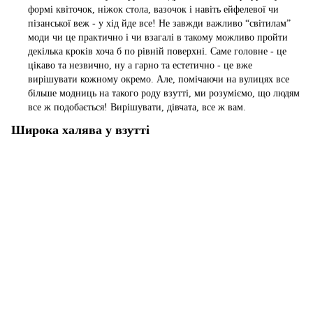
формі квіточок, ніжок стола, вазочок і навіть ейфелевої чи
пізанської веж - у хід йде все! Не завжди важливо “світилам”
моди чи це практично і чи взагалі в такому можливо пройти
декілька кроків хоча б по рівній поверхні. Саме головне - це
цікаво та незвично, ну а гарно та естетично - це вже
вирішувати кожному окремо. Але, помічаючи на вулицях все
більше модниць на такого роду взутті, ми розуміємо, що людям
все ж подобається! Вирішувати, дівчата, все ж вам.
Широка халява у взутті