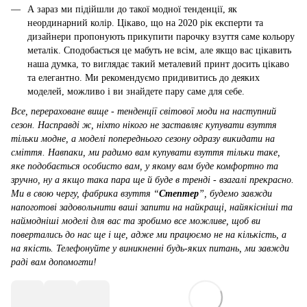
А зараз ми підійшли до такої модної тенденції, як
неординарний колір. Цікаво, що на 2020 рік експерти та
дизайнери пропонують прикупити парочку взуття саме кольору
металік. Сподобається це мабуть не всім, але якщо вас цікавить
наша думка, то виглядає такий металевий принт досить цікаво
та елегантно. Ми рекомендуємо придивитись до деяких
моделей, можливо і ви знайдете пару саме для себе.
Все, перераховане вище - тенденції світової моди на наступний
сезон. Насправді ж, ніхто нікого не заставляє купувати взуття
тільки модне, а моделі попереднього сезону одразу викидати на
сміття. Навпаки, ми радимо вам купувати взуття тільки таке,
яке подобається особисто вам, у якому вам буде комфортно та
зручно, ну а якщо така пара ще й буде в тренді - взагалі прекрасно.
Ми в свою чергу, фабрика взуття “
Стептер
”, будемо завжди
напоготові задовольнити ваші запити на найкращі, найякісніші та
наймодніші моделі для вас та зробимо все можливе, щоб ви
повертались до нас ще і ще, адже ми працюємо не на кількість, а
на якість. Телефонуйте у виникненні будь-яких питань, ми завжди
раді вам допомогти!