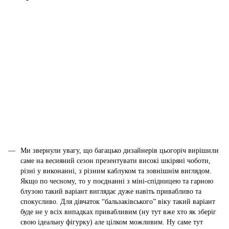
Ми звернули увагу, що багацько дизайнерів цьогоріч вирішили
саме на весняний сезон презентувати високі шкіряні чоботи,
різні у виконанні, з різним каблуком та зовнішнім виглядом.
Якщо по чесному, то у поєднанні з міні-спідницею та гарною
блузою такий варіант виглядає дуже навіть привабливо та
спокусливо. Для дівчаток “бальзаківського” віку такий варіант
буде не у всіх випадках привабливим (ну тут вже хто як зберіг
свою ідеальну фігурку) але цілком можливим. Ну саме тут