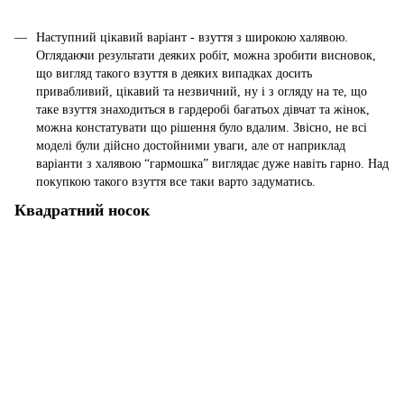
Наступний цікавий варіант - взуття з широкою халявою.
Оглядаючи результати деяких робіт, можна зробити висновок,
що вигляд такого взуття в деяких випадках досить
привабливий, цікавий та незвичний, ну і з огляду на те, що
таке взуття знаходиться в гардеробі багатьох дівчат та жінок,
можна констатувати що рішення було вдалим. Звісно, не всі
моделі були дійсно достойними уваги, але от наприклад
варіанти з халявою “гармошка” виглядає дуже навіть гарно. Над
покупкою такого взуття все таки варто задуматись.
Квадратний носок