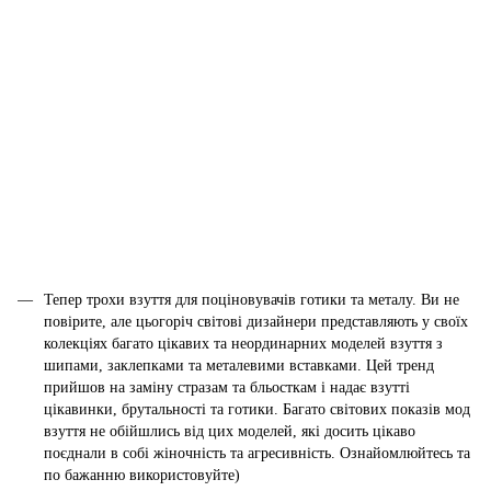
Тепер трохи взуття для поціновувачів готики та металу. Ви не
повірите, але цьогоріч світові дизайнери представляють у своїх
колекціях багато цікавих та неординарних моделей взуття з
шипами, заклепками та металевими вставками. Цей тренд
прийшов на заміну стразам та бльосткам і надає взутті
цікавинки, брутальності та готики. Багато світових показів мод
взуття не обійшлись від цих моделей, які досить цікаво
поєднали в собі жіночність та агресивність. Ознайомлюйтесь та
по бажанню використовуйте)