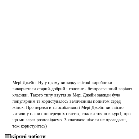
Мері Джейн. Ну у цьому випадку світові виробники
використали старий-добрий і головне - безпрограшний варіант
класики. Такого типу взуття як Мері Джейн завжди було
популярним та користувалось величезним попитом серед
жінок. Про переваги та особливості Мері Джейн ви звісно
читали у наших попередніх статтях, тож ви точно в курсі, про
що ми зараз розповідаємо. З класикою ніколи не прогадаєш,
тож користуйтесь)
Шкіряні чоботи