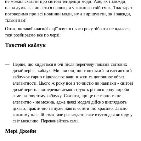
не можна сказати про світові тенденції моди. Але, як і завжди,
наша думка залишається нашою, а у кожного свій смак. Тож зараз
поговоримо про всі новинки моди, ну а вирішувати, як і завжди,
тільки вам!
Отож, як такої класифікації взуття цього року зібрати не вдалось,
тож розбираємо все по черзі:
Товстий каблук
Перше, що кидається в очі після перегляду показів світових
дизайнерів - каблук. Ми звикли, що тоненький та елегантний
каблучок гарно підкреслює ваші ніжки та доповнює образ
елегантності. Цього ж року все з точністю до навпаки - світові
дизайнери наввипередки демонструють різного роду вироби
саме на товстому каблуку. Сказати, що це не гарно та не
елегантно - не можна, адже деякі моделі дійсно виглядають
цікаво, практично та дуже навіть естетично красиво. Звісно
кожному на свій смак, але розглядати таке взуття для виходу у
світ можливо. Переконайтесь самі.
Мері Джейн